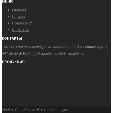
МЕНЮ
Главная
Каталог
Прайс-лист
Контакты
КОНТАКТЫ
196135, Санкт-Петербург, ул. Авиационная, д.22
Phone:
8 (921)
941 26 89
E-Mail:
info@cablefix.ru
Web:
cablefix.ru
ПРОДУКЦИЯ
2025 © СableFix.ru · Все права защищены