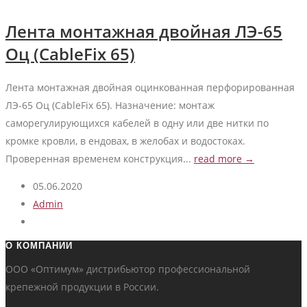
Лента монтажная двойная ЛЭ-65
Оц (CableFix 65)
Лента монтажная двойная оцинкованная перфорированная
ЛЭ-65 Оц (CableFix 65). Назначение: монтаж
саморегулирующихся кабелей в одну или две нитки по
кромке кровли, в ендовах, в желобах и водостоках.
Проверенная временем конструкция...
read more →
05.06.2020
Admin
О КОМПАНИИ
ООО «Оптимум» дистрибьютор профессиональной
крепежной продукции в России.