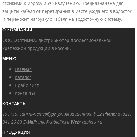
стойкими к морозу и УФ-излучению. Предназначена для
защиты кабеля от перетирания в месте ухода его в водосток
и переносит нагрузку с кабеля на водосточную систему.
О КОМПАНИИ
ООО «Оптимум» дистрибьютор профессиональной
крепежной продукции в России.
МЕНЮ
Главная
Каталог
Прайс-лист
Контакты
КОНТАКТЫ
196135, Санкт-Петербург, ул. Авиационная, д.22
Phone:
8 (921)
941 26 89
E-Mail:
info@cablefix.ru
Web:
cablefix.ru
ПРОДУКЦИЯ